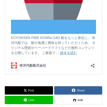
Post
Share
Line
note