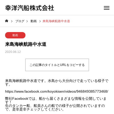
幸洋汽船株式会社
ブログ
動画
来島海峡航路中水道
動画
来島海峡航路中水道
2020.06.12
この記事のタイトルとURLをコピーする
来島海峡航路中水道です。水島から大分向けで走っている様子で
す。
https://www.facebook.com/koyokisen/videos/946849385773468/
弊社Facebookでは、船から届くさまざまな情報を公開していま
す！
生のタンカー船、船員さんの船での様子が公開されていますの
で、是非是非チェックしてください。