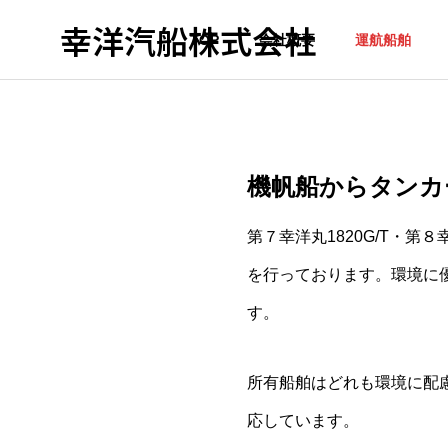
幸洋汽船株式会社
TOP
会社概要
運航船舶
機帆船からタンカ
第７幸洋丸1820G/T・第８
を行っております。環境に
す。
所有船舶はどれも環境に配
応しています。